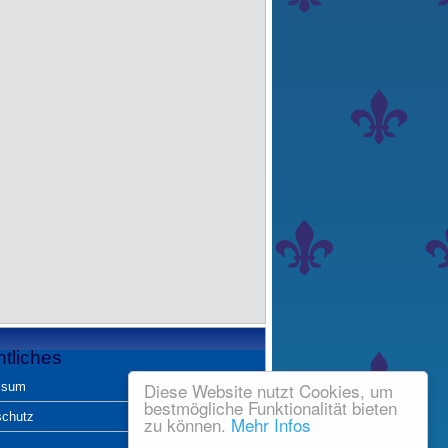
tliches
Diese Website nutzt Cookies, um
ssum
bestmögliche Funktionalität bieten
schutz
zu können.
Mehr Infos