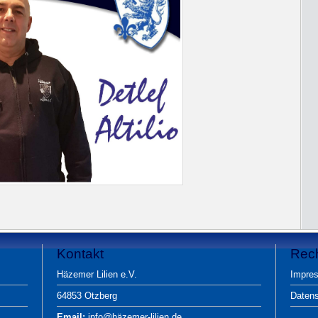
Kontakt
Rech
Häzemer Lilien e.V.
Impre
64853 Otzberg
Daten
Email:
info@häzemer-lilien.de