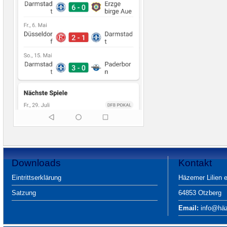
Downloads
Kontakt
Eintrittserklärung
Häzemer Lilien e
Satzung
64853 Otzberg
Email:
info@häze